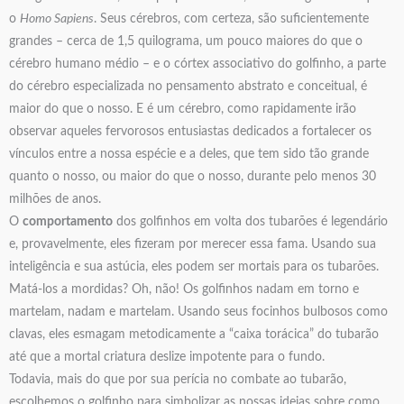
o
Homo Sapiens
. Seus cérebros, com certeza, são suficientemente
grandes – cerca de 1,5 quilograma, um pouco maiores do que o
cérebro humano médio – e o córtex associativo do golfinho, a parte
do cérebro especializada no pensamento abstrato e conceitual, é
maior do que o nosso. E é um cérebro, como rapidamente irão
observar aqueles fervorosos entusiastas dedicados a fortalecer os
vínculos entre a nossa espécie e a deles, que tem sido tão grande
quanto o nosso, ou maior do que o nosso, durante pelo menos 30
milhões de anos.
O
comportamento
dos golfinhos em volta dos tubarões é legendário
e, provavelmente, eles fizeram por merecer essa fama. Usando sua
inteligência e sua astúcia, eles podem ser mortais para os tubarões.
Matá-los a mordidas? Oh, não! Os golfinhos nadam em torno e
martelam, nadam e martelam. Usando seus focinhos bulbosos como
clavas, eles esmagam metodicamente a “caixa torácica” do tubarão
até que a mortal criatura deslize impotente para o fundo.
Todavia, mais do que por sua perícia no combate ao tubarão,
escolhemos o golfinho para simbolizar as nossas ideias sobre como